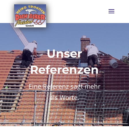
Unser
Referenzen
Eine Referenz sagt mehr
als Worte.