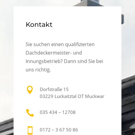
Kontakt
Sie suchen einen qualifizierten
Dachdeckermeister- und
Innungsbetrieb? Dann sind Sie bei
uns richtig.

Dorfstraße 15
03229 Luckaitztal OT Muckwar

035 434 – 12708

0172 – 3 67 50 86